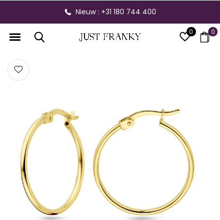
Nieuw : +31 180 744 400
0
0