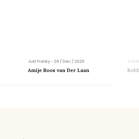
Just Franky - 29 / Dec / 2020
Just F
Amije Roos van Der Laan
Bobb