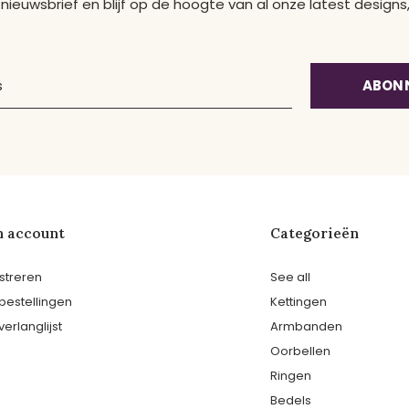
 nieuwsbrief en blijf op de hoogte van al onze latest desig
ABON
n account
Categorieën
streren
See all
 bestellingen
Kettingen
verlanglijst
Armbanden
Oorbellen
Ringen
Bedels