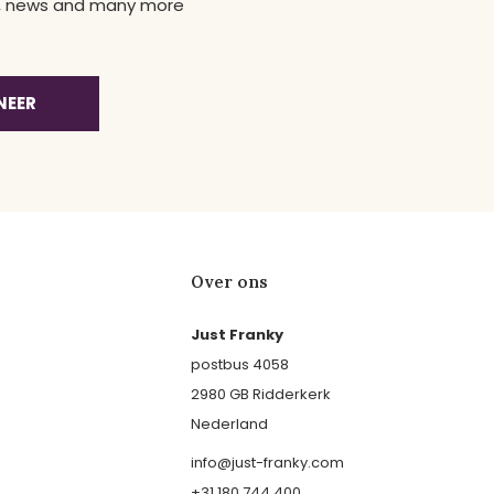
ns, news and many more
NEER
Over ons
Just Franky
postbus 4058
2980 GB Ridderkerk
Nederland
info@just-franky.com
+31 180 744 400