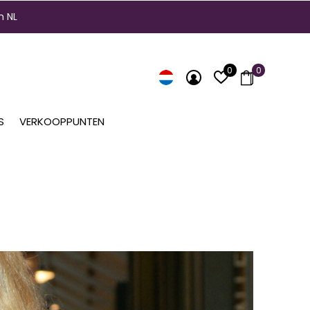
n NL
0
0
S
VERKOOPPUNTEN