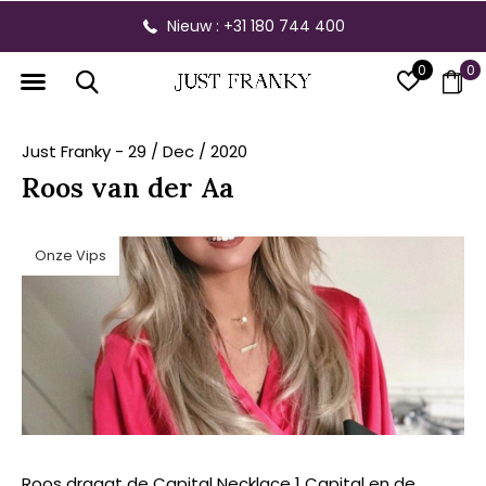
Nieuw : +31 180 744 400
0
0
Just Franky - 29 / Dec / 2020
Roos van der Aa
Onze Vips
Roos draagt de Capital Necklace 1 Capital en de