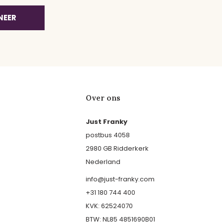
NEER
Over ons
Just Franky
postbus 4058
2980 GB Ridderkerk
Nederland
info@just-franky.com
+31 180 744 400
KVK: 62524070
BTW: NL85 4851690B01