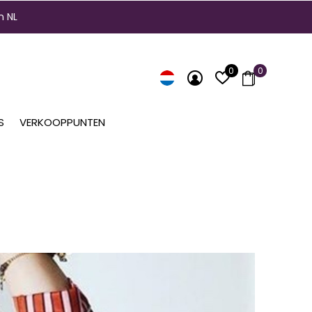
n NL
0
0
S
VERKOOPPUNTEN