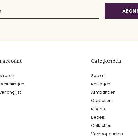
ABON
n account
Categorieën
streren
See all
 bestellingen
Kettingen
verlanglijst
Armbanden
Oorbellen
Ringen
Bedels
Collecties
Verkooppunten