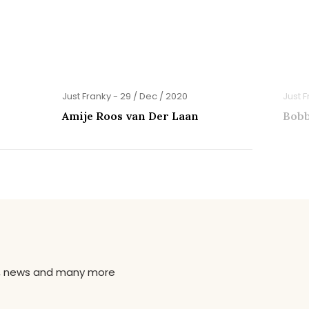
Just Franky - 29 / Dec / 2020
Just F
Amije Roos van Der Laan
Bobb
ns, news and many more