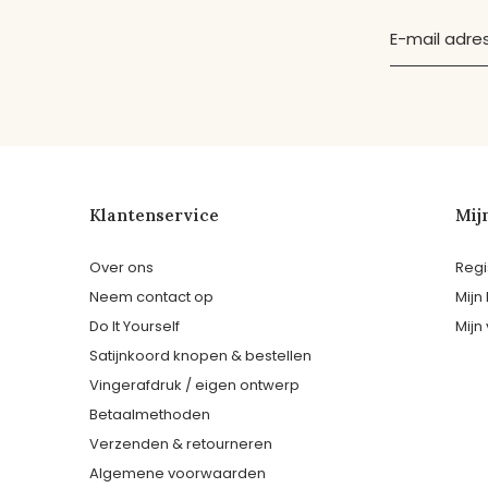
Klantenservice
Mij
Over ons
Regi
Neem contact op
Mijn
Do It Yourself
Mijn 
Satijnkoord knopen & bestellen
Vingerafdruk / eigen ontwerp
Betaalmethoden
Verzenden & retourneren
Algemene voorwaarden