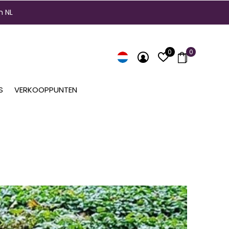
n NL
0
0
S
VERKOOPPUNTEN