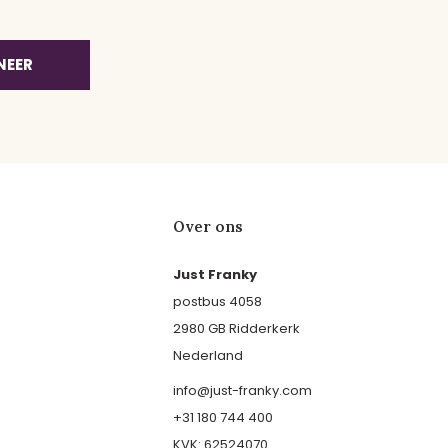
NEER
Over ons
Just Franky
postbus 4058
2980 GB Ridderkerk
Nederland
info@just-franky.com
+31 180 744 400
KVK: 62524070