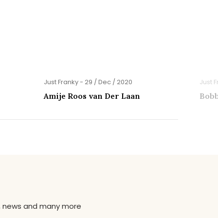
Just Franky - 29 / Dec / 2020
Just F
Amije Roos van Der Laan
Bobb
ns, news and many more