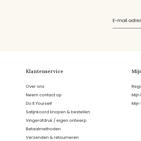
Klantenservice
Mij
Over ons
Regi
Neem contact op
Mijn
Do It Yourself
Mijn 
Satijnkoord knopen & bestellen
Vingerafdruk / eigen ontwerp
Betaalmethoden
Verzenden & retourneren