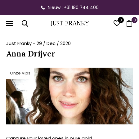
Nieuw : +31 180 744 400
0
0
Just Franky - 29 / Dec / 2020
Anna Drijver
Onze Vips
Capture your loved ones in pure gold