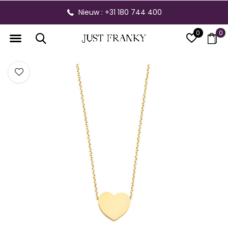
Nieuw : +31 180 744 400
0
0