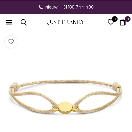
Nieuw : +31 180 744 400
0
0