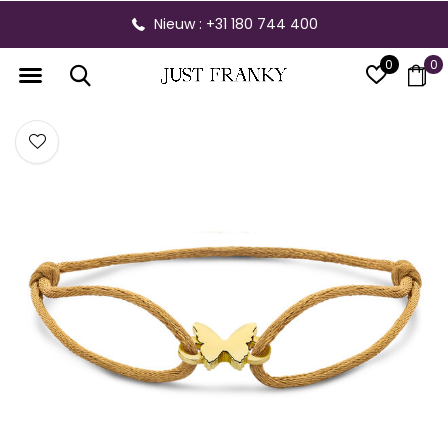
Nieuw : +31 180 744 400
0
0