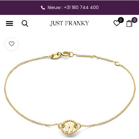
Nieuw : +31 180 744 400
0
0