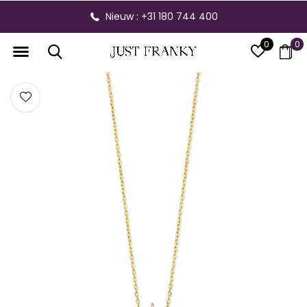
Nieuw : +31 180 744 400
0
0