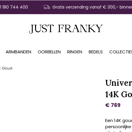
31 180 744 400
Gratis verzending vanaf € 300,- binne
ARMBANDEN
OORBELLEN
RINGEN
BEDELS
COLLECTIE
4K Goud
Univer
14K G
€ 769
Een 14K gou
persoonlijke