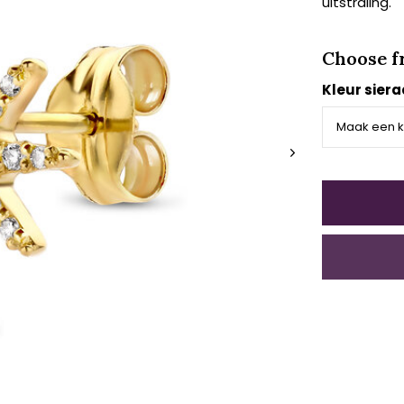
uitstraling.
Choose f
Kleur sier