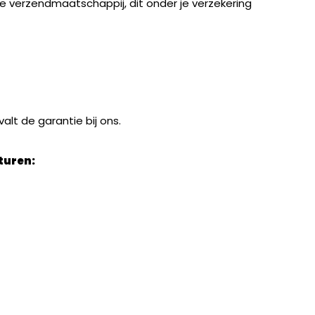
 de verzendmaatschappij, dit onder je verzekering
alt de garantie bij ons.
turen: