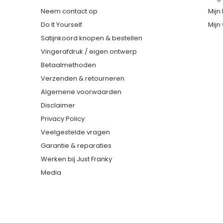
Neem contact op
Mijn
Do It Yourself
Mijn 
Satijnkoord knopen & bestellen
Vingerafdruk / eigen ontwerp
Betaalmethoden
Verzenden & retourneren
Algemene voorwaarden
Disclaimer
Privacy Policy
Veelgestelde vragen
Garantie & reparaties
Werken bij Just Franky
Media