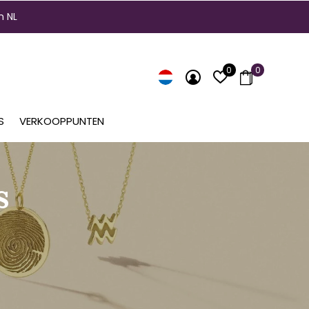
n NL
0
0
S
VERKOOPPUNTEN
s