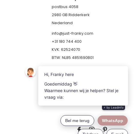
postbus 4058
2980 GB Ridderkerk
Nederland
info@just-franky.com
+31 180 744 400
KVK: 62524070
BTW: NL85 4851690B01