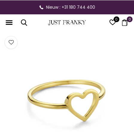
Nieuw : +31 180 744 400
0
0