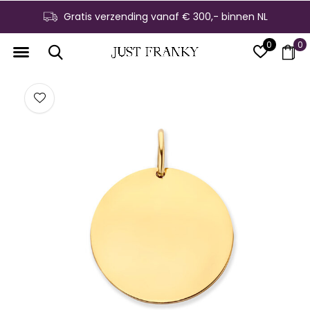
Gratis verzending vanaf € 300,- binnen NL
0
0