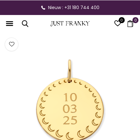
Nieuw : +31 180 744 400
0
0