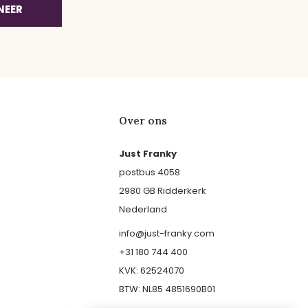
NEER
Over ons
Just Franky
postbus 4058
2980 GB Ridderkerk
Nederland
info@just-franky.com
+31 180 744 400
KVK: 62524070
BTW: NL85 4851690B01