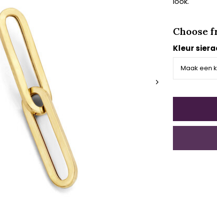
look.
Choose f
Kleur sier