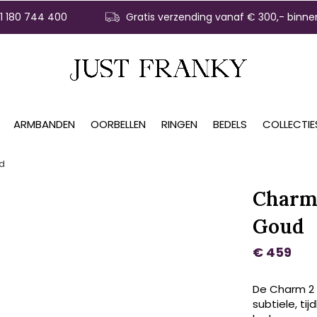
31 180 744 400
Gratis verzending vanaf € 300,- binne
ARMBANDEN
OORBELLEN
RINGEN
BEDELS
COLLECTIE
ud
Charm 
Goud
€ 459
De Charm 2 
subtiele, ti