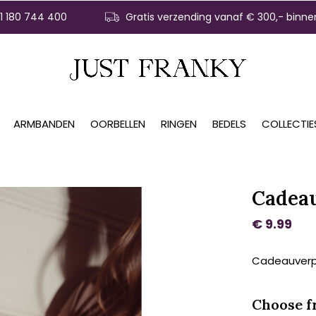
31 180 744 400
Gratis verzending vanaf € 300,- binne
ARMBANDEN
OORBELLEN
RINGEN
BEDELS
COLLECTIE
Cadea
€ 9.99
Cadeauverpa
Choose f