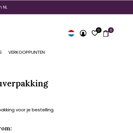
n NL
0
0
S
VERKOOPPUNTEN
uverpakking
kking voor je bestelling.
rom: