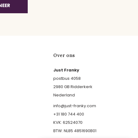
NEER
Over ons
Just Franky
postbus 4058
2980 GB Ridderkerk
Nederland
info@just-franky.com
+31 180 744 400
KVK: 62524070
BTW: NL85 4851690B01