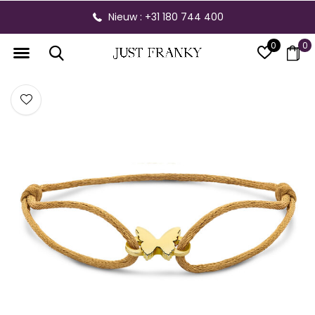
Nieuw : +31 180 744 400
0
0