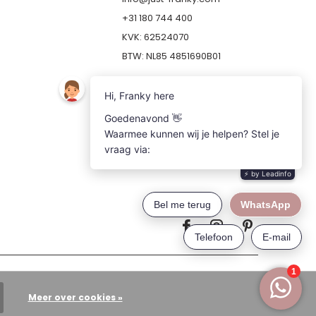
+31 180 744 400
KVK: 62524070
BTW: NL85 4851690B01
Meer over cookies »