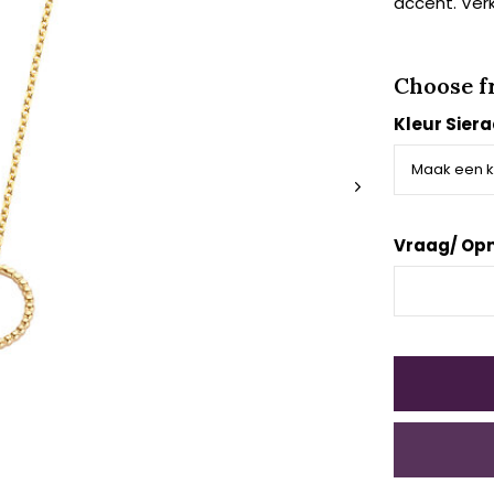
accent. Verk
Choose f
Kleur Sier
Vraag/ Op