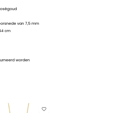
 rosègoud
doorsnede van 7,5 mm
44 cm
ourneerd worden