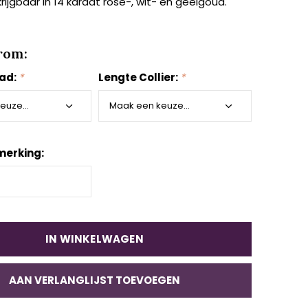
rijgbaar in 14 karaat rosé-, wit- en geelgoud.
rom:
aad:
*
Lengte Collier:
*
merking:
IN WINKELWAGEN
AAN VERLANGLIJST TOEVOEGEN