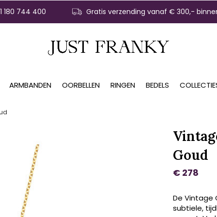
31 180 744 400
Gratis verzending vanaf € 300,- binne
ARMBANDEN
OORBELLEN
RINGEN
BEDELS
COLLECTIE
oud
Vintag
Goud
€ 278
De Vintage C
subtiele, tij