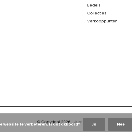
Bedels
Collecties
Verkooppunten
© Copyright
2026
- Just Franky
e website te verbeteren. Is dat akkoord?
Ja
Nee