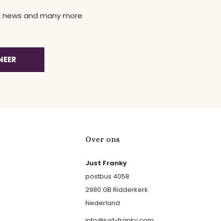
ns, news and many more
NEER
Over ons
Just Franky
postbus 4058
2980 GB Ridderkerk
Nederland
info@just-franky.com