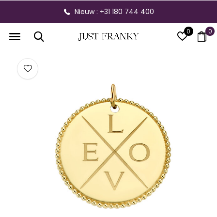
Nieuw : +31 180 744 400
0
0