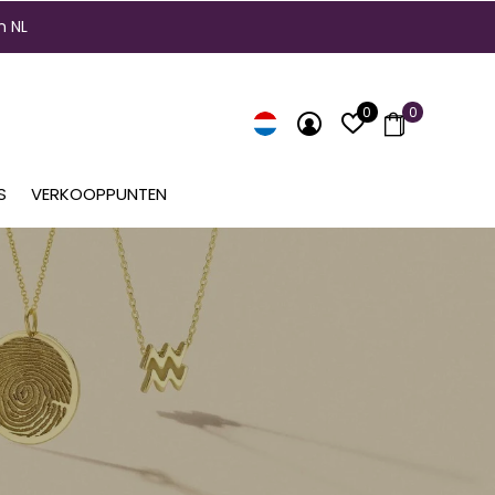
n NL
0
0
S
VERKOOPPUNTEN