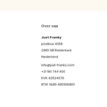
Over ons
Just Franky
postbus 4058
2980 GB Ridderkerk
Nederland
info@just-franky.com
+31 180 744 400
KVK: 62524070
BTW: NL85 4851690B01