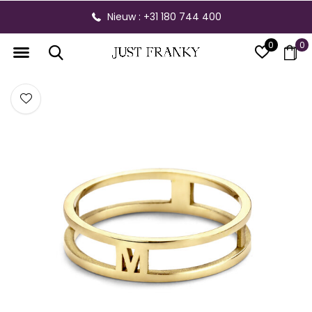
Nieuw : +31 180 744 400
0
0