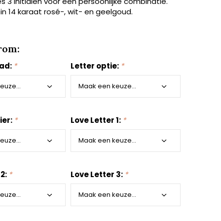
es 3 initialen voor een persoonlijke combinatie.
 in 14 karaat rosé-, wit- en geelgoud.
rom:
aad:
*
Letter optie:
*
ier:
*
Love Letter 1:
*
 2:
*
Love Letter 3:
*