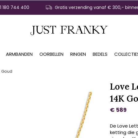
31 180 744 400
Gratis verzending vanaf € 300,- binne
ARMBANDEN
OORBELLEN
RINGEN
BEDELS
COLLECTIE
4K Goud
Love Le
14K G
€ 589
De Love Lett
ketting die