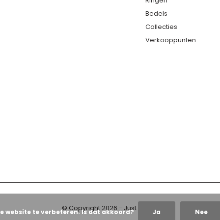
Ringen
Bedels
Collecties
Verkooppunten
© Copyright
2026
- Just Franky
e website te verbeteren. Is dat akkoord?
Ja
Nee