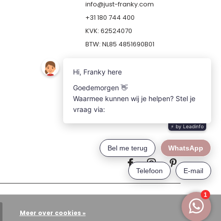
info@just-franky.com
+31 180 744 400
KVK: 62524070
BTW: NL85 4851690B01
Meer over cookies »