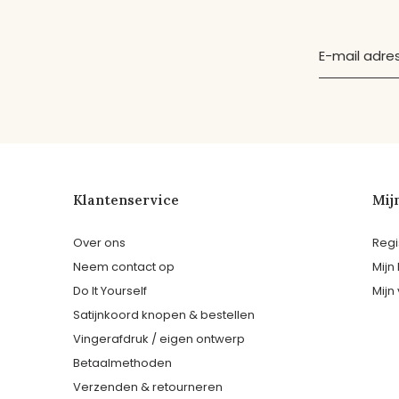
Klantenservice
Mij
Over ons
Regi
Neem contact op
Mijn
Do It Yourself
Mijn 
Satijnkoord knopen & bestellen
Vingerafdruk / eigen ontwerp
Betaalmethoden
Verzenden & retourneren