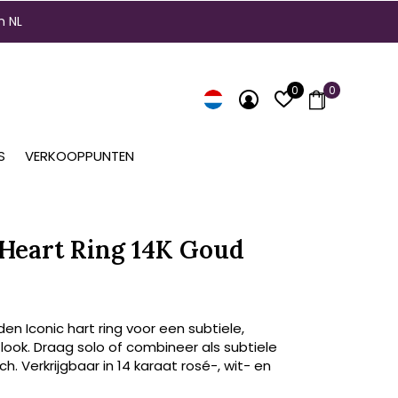
n NL
0
0
S
VERKOOPPUNTEN
 Heart Ring 14K Goud
en Iconic hart ring voor een subtiele,
 look. Draag solo of combineer als subtiele
ch. Verkrijgbaar in 14 karaat rosé-, wit- en