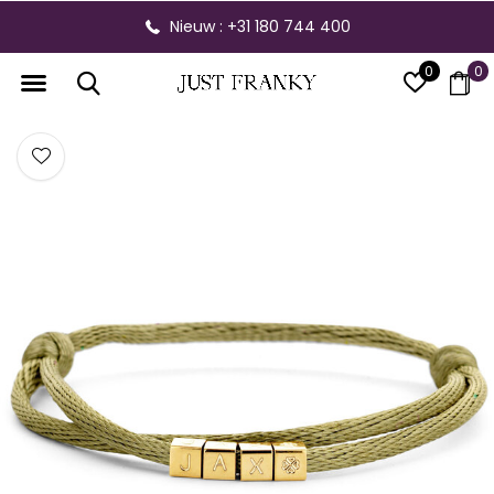
Nieuw : +31 180 744 400
0
0