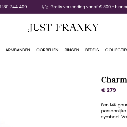
31 180 744 400
Gratis verzending vanaf € 300,- binne
ARMBANDEN
OORBELLEN
RINGEN
BEDELS
COLLECTIE
Charm 
€ 279
Een 14K gou
persoonlijke 
symbool. Ver