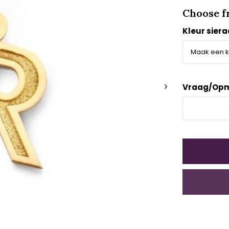
Choose f
Kleur sier
Vraag/Opm