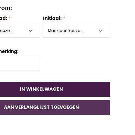
rom:
aad:
*
Initiaal:
*
erking:
IN WINKELWAGEN
AAN VERLANGLIJST TOEVOEGEN