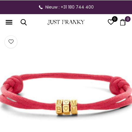
Nieuw : +31 180 744 400
0
0