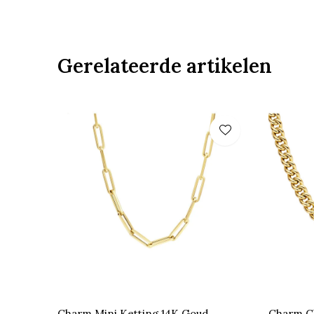
Gerelateerde artikelen
Charm Mini Ketting 14K Goud
Charm Ch