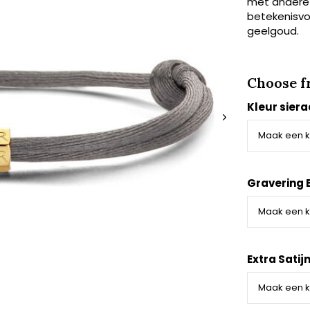
met andere s
betekenisvol
geelgoud.
Choose f
Kleur sier
Gravering B
Extra Satij