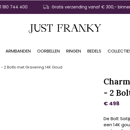
31 180 744 400
Gratis verzending vanaf € 300,- binne
ARMBANDEN
OORBELLEN
RINGEN
BEDELS
COLLECTIE
- 2 Bolts met Gravering 14K Goud
Charm 
- 2 Bo
€ 498
De Bolt Sat
een 14K gou