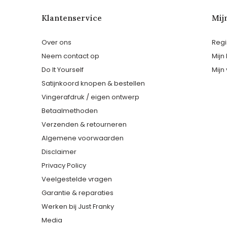
Klantenservice
Mij
Over ons
Regi
Neem contact op
Mijn
Do It Yourself
Mijn 
Satijnkoord knopen & bestellen
Vingerafdruk / eigen ontwerp
Betaalmethoden
Verzenden & retourneren
Algemene voorwaarden
Disclaimer
Privacy Policy
Veelgestelde vragen
Garantie & reparaties
Werken bij Just Franky
Media