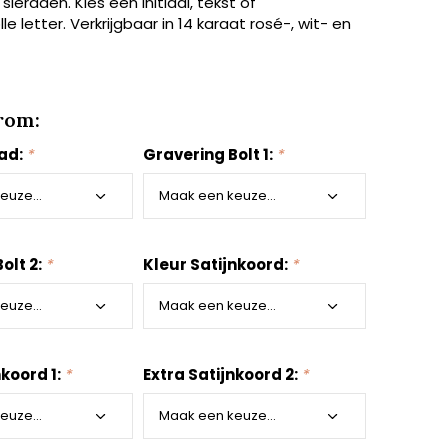
ieraden. Kies een initiaal, tekst of
le letter. Verkrijgbaar in 14 karaat rosé-, wit- en
rom:
aad:
*
Gravering Bolt 1:
*
olt 2:
*
Kleur Satijnkoord:
*
nkoord 1:
*
Extra Satijnkoord 2:
*