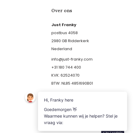
Over ons
Just Franky
postbus 4058
2980 GB Ridderkerk
Nederland
info@just-franky.com
+31 180 744 400
KVK: 62524070
BTW: NL85 4851690B01