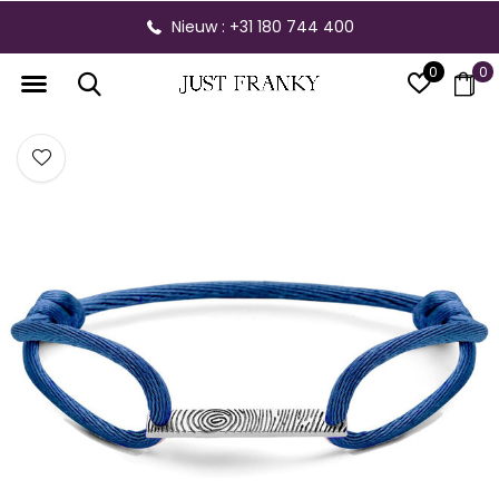
Nieuw : +31 180 744 400
0
0